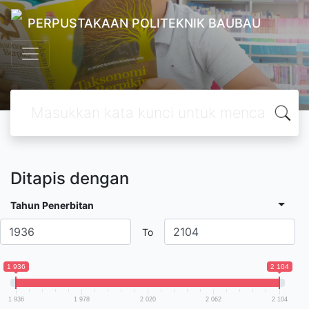
PERPUSTAKAAN POLITEKNIK BAUBAU
Ditapis dengan
Tahun Penerbitan
To
1 936
2 104
1 936
1 978
2 020
2 062
2 104