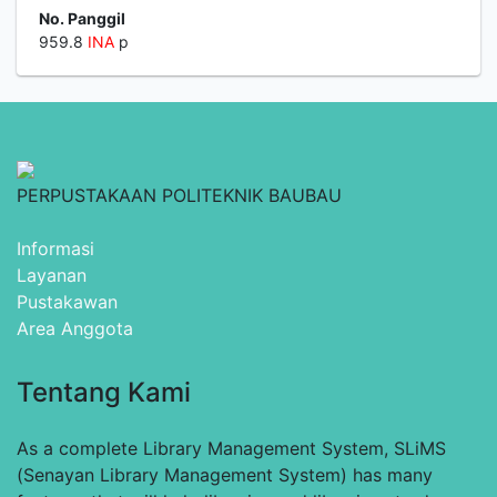
No. Panggil
959.8
INA
p
PERPUSTAKAAN POLITEKNIK BAUBAU
Informasi
Layanan
Pustakawan
Area Anggota
Tentang Kami
As a complete Library Management System, SLiMS
(Senayan Library Management System) has many