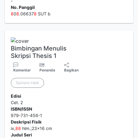
-
No. Panggil
8
0
8
.06637
8
SUT b
Bimbingan Menulis
Skripsi Thesis 1
Komentar
Penanda
Bagikan
Sutrisno Hadi
Edisi
Cet. 2
ISBN/ISSN
979-731-456-1
Deskripsi Fisik
ix,
8
8
hlm.;23x16 cm
Judul Seri