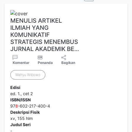
MENULIS ARTIKEL
ILMIAH YANG
K0MUNIKATIF
STRATEGIS MENEMBUS
JURNAL AKADEMIK BE…
Komentar
Penanda
Bagikan
Wahyu Wibowo
Edisi
ed. 1., cet 2
ISBN/ISSN
97
8
-602-217-400-4
Deskripsi Fisik
xv, 155 hlm
Judul Seri
-