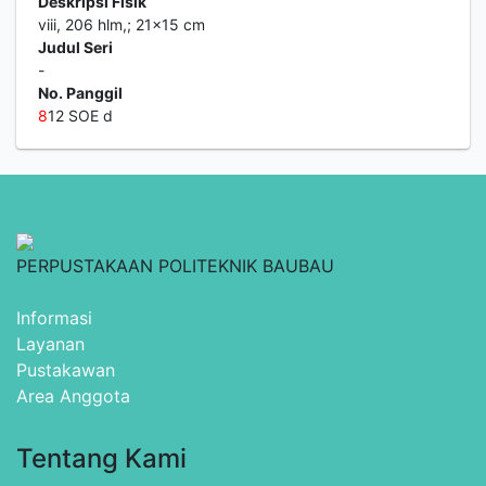
Deskripsi Fisik
viii, 206 hlm,; 21x15 cm
Judul Seri
-
No. Panggil
8
12 SOE d
PERPUSTAKAAN POLITEKNIK BAUBAU
Informasi
Layanan
Pustakawan
Area Anggota
Tentang Kami