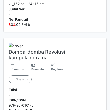
xii,,152 hal.; 24x16 cm
Judul Seri
-
No. Panggil
8
0
8
.02 SHI b
Domba-domba Revolusi
kumpulan drama
Komentar
Penanda
Bagikan
B. Soelarto
Edisi
-
ISBN/ISSN
979-26-0101-5