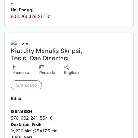
-
No. Panggil
8
0
8
.06637
8
SUT b
Kiat Jity Menulis Skripsi,
Tesis, Dan Disertasi
Komentar
Penanda
Bagikan
Sutanto Leo
Edisi
-
ISBN/ISSN
97
8
-602-241-564-0
Deskripsi Fisik
ix,206 hlm.;25x17,5 cm
Judul Seri