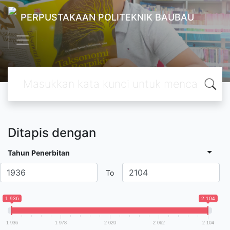
PERPUSTAKAAN POLITEKNIK BAUBAU
Ditapis dengan
Tahun Penerbitan
To
1 936
2 104
1 936
1 978
2 020
2 062
2 104