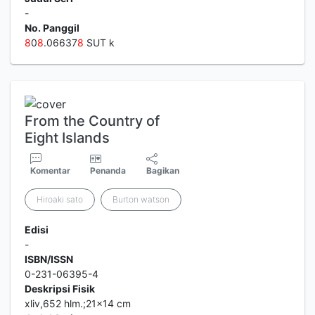
-
No. Panggil
8
0
8
.06637
8
SUT k
From the Country of
Eight Islands
Komentar
Penanda
Bagikan
Hiroaki sato
Burton watson
Edisi
-
ISBN/ISSN
0-231-06395-4
Deskripsi Fisik
xliv,652 hlm.;21x14 cm