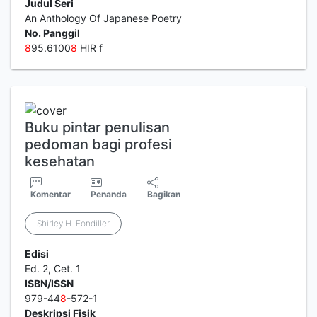
Judul Seri
An Anthology Of Japanese Poetry
No. Panggil
8
95.6100
8
HIR f
Buku pintar penulisan
pedoman bagi profesi
kesehatan
Komentar
Penanda
Bagikan
Shirley H. Fondiller
Edisi
Ed. 2, Cet. 1
ISBN/ISSN
979-44
8
-572-1
Deskripsi Fisik