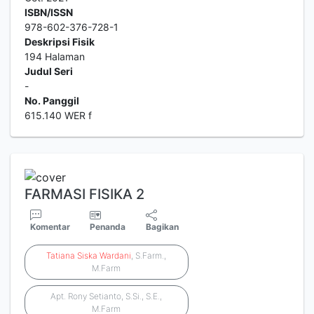
ISBN/ISSN
978-602-376-728-1
Deskripsi Fisik
194 Halaman
Judul Seri
-
No. Panggil
615.140 WER f
FARMASI FISIKA 2
Komentar
Penanda
Bagikan
Tatiana
Siska
Wardani
, S.Farm.,
M.Farm
Apt. Rony Setianto, S.Si., S.E.,
M.Farm