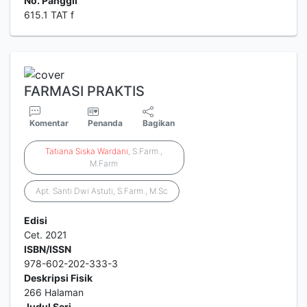
No. Panggil
615.1 TAT f
FARMASI PRAKTIS
Komentar
Penanda
Bagikan
Tatiana
Siska
Wardani
, S.Farm.,
M.Farm
Apt. Santi Dwi Astuti, S.Farm., M.Sc
Edisi
Cet. 2021
ISBN/ISSN
978-602-202-333-3
Deskripsi Fisik
266 Halaman
Judul Seri