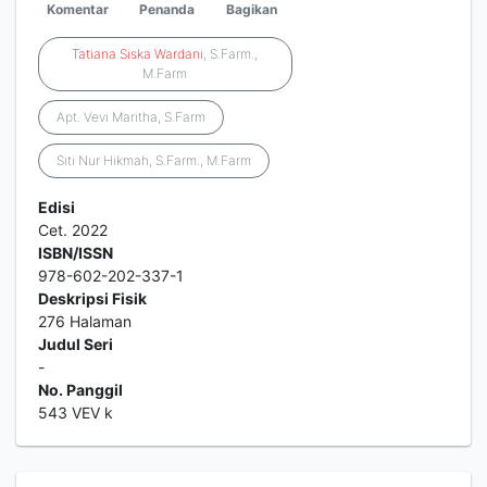
Komentar
Penanda
Bagikan
Tatiana
Siska
Wardani
, S.Farm.,
M.Farm
Apt. Vevi Maritha, S.Farm
Siti Nur Hikmah, S.Farm., M.Farm
Edisi
Cet. 2022
ISBN/ISSN
978-602-202-337-1
Deskripsi Fisik
276 Halaman
Judul Seri
-
No. Panggil
543 VEV k