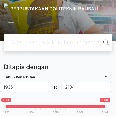
PERPUSTAKAAN POLITEKNIK BAUBAU
Ditapis dengan
Tahun Penerbitan
To
1 936
2 104
1 936
1 978
2 020
2 062
2 104