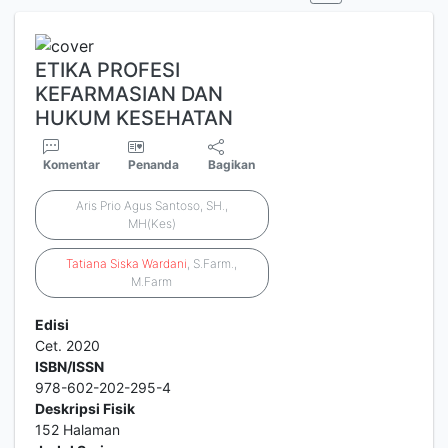
ETIKA PROFESI
KEFARMASIAN DAN
HUKUM KESEHATAN
Komentar
Penanda
Bagikan
Aris Prio Agus Santoso, SH.,
MH(Kes)
Tatiana
Siska
Wardani
, S.Farm.,
M.Farm
Edisi
Cet. 2020
ISBN/ISSN
978-602-202-295-4
Deskripsi Fisik
152 Halaman