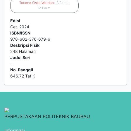
Tatiana
Siska
Wardani
, S.Farm.,
M.Farm
Edisi
Cet. 2024
ISBN/ISSN
978-602-376-679-6
Deskripsi Fisik
248 Halaman
Judul Seri
-
No. Panggil
646.72 Tat K
PERPUSTAKAAN POLITEKNIK BAUBAU
Informasi