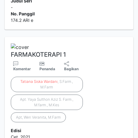
Judul Seri
-
No. Panggil
174.2 ARI e
FARMAKOTERAPI 1
Komentar
Penanda
Bagikan
Tatiana
Siska
Wardani
, S.Farm.,
M.Farm
Apt. Yaya Sulthon Aziz S. Farm.,
M.farm., M.Kes
Apt, Weri Veranita, M.Farm
Edisi
Cet. 2021