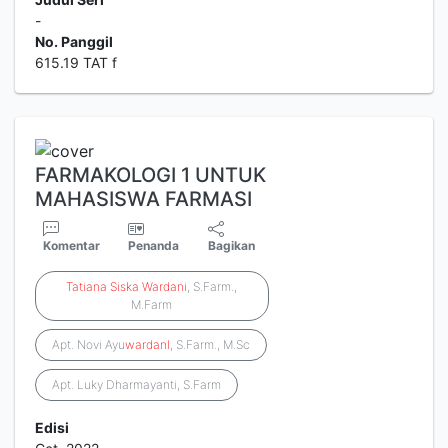
-
No. Panggil
615.19 TAT f
FARMAKOLOGI 1 UNTUK
MAHASISWA FARMASI
Komentar
Penanda
Bagikan
Tatiana
Siska
Wardani
, S.Farm.,
M.Farm
Apt. Novi Ayu
wardanI
, S.Farm., M.Sc
Apt. Luky Dharmayanti, S.Farm
Edisi