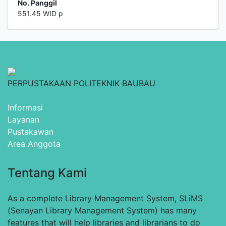
No. Panggil
551.45 WID p
PERPUSTAKAAN POLITEKNIK BAUBAU
Informasi
Layanan
Pustakawan
Area Anggota
Tentang Kami
As a complete Library Management System, SLiMS
(Senayan Library Management System) has many
features that will help libraries and librarians to do