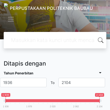
PERPUSTAKAAN POLITEKNIK BAUBAU
Ditapis dengan
Tahun Penerbitan
To
1 936
2 104
1 936
1 978
2 020
2 062
2 104