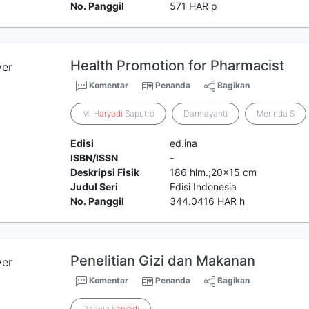
No. Panggil
571 HAR p
Health Promotion for Pharmacist
Komentar
Penanda
Bagikan
M. H
aryadi
Saputro
Darmayanti
Merinda S
Edisi
ed.ina
ISBN/ISSN
-
Deskripsi Fisik
186 hlm.;20x15 cm
Judul Seri
Edisi Indonesia
No. Panggil
344.0416 HAR h
Penelitian Gizi dan Makanan
Komentar
Penanda
Bagikan
Darwin k
aryadi