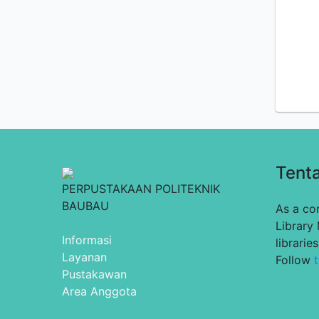
Tent
PERPUSTAKAAN POLITEKNIK
BAUBAU
As a co
Library
Informasi
librarie
Layanan
Follow
t
Pustakawan
Area Anggota