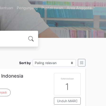
Bantuan
Pengunjung
Pustakawan
Area Anggota
Sort by
 Indonesia
Ketersediaan
1
ryadi
Unduh MARC