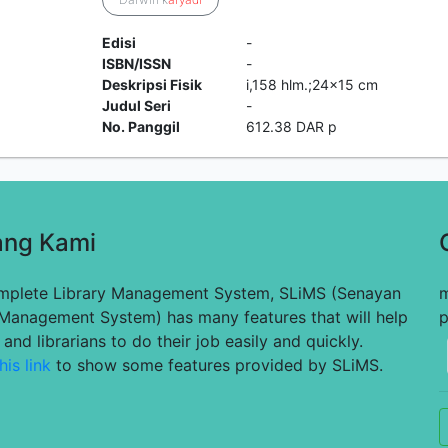
Edisi
-
ISBN/ISSN
-
Deskripsi Fisik
i,158 hlm.;24x15 cm
Judul Seri
-
No. Panggil
612.38 DAR p
ang Kami
mplete Library Management System, SLiMS (Senayan
m
 Management System) has many features that will help
p
s and librarians to do their job easily and quickly.
his link
to show some features provided by SLiMS.