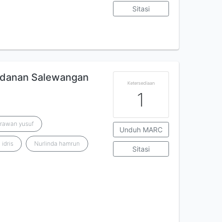
Sitasi
bidanan Salewangan
Ketersediaan
1
Irawan yusuf
Unduh MARC
 idris
Nurlinda hamrun
Sitasi