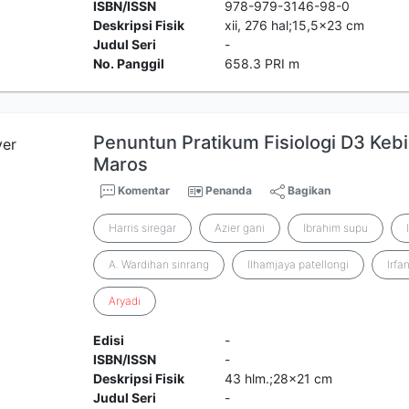
ISBN/ISSN
978-979-3146-98-0
Deskripsi Fisik
xii, 276 hal;15,5x23 cm
Judul Seri
-
No. Panggil
658.3 PRI m
Penuntun Pratikum Fisiologi D3 Ke
Maros
Komentar
Penanda
Bagikan
Harris siregar
Azier gani
Ibrahim supu
A. Wardihan sinrang
Ilhamjaya patellongi
Irfan
Aryadi
Edisi
-
ISBN/ISSN
-
Deskripsi Fisik
43 hlm.;28x21 cm
Judul Seri
-