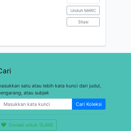
Unduh MARC
Sitasi
Cari
asukkan satu atau lebih kata kunci dari judul,
engarang, atau subjek
Cari Koleksi
Donasi untuk SLiMS