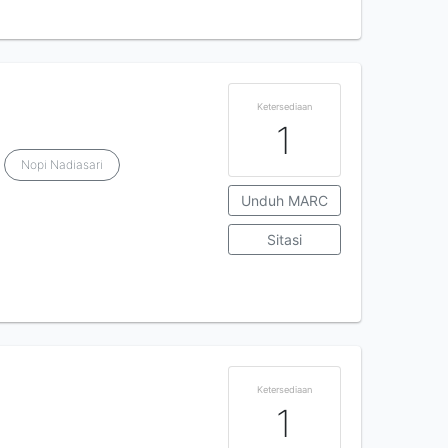
Ketersediaan
1
Nopi Nadiasari
Unduh MARC
Sitasi
Ketersediaan
1