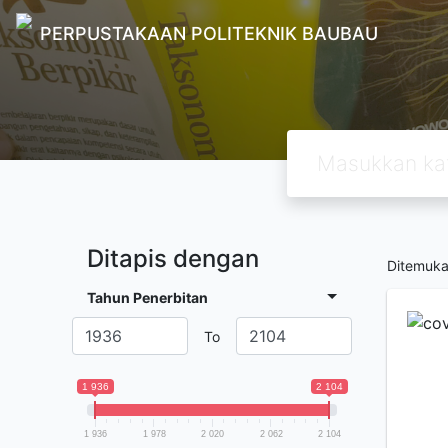
PERPUSTAKAAN POLITEKNIK BAUBAU
Ditapis dengan
Ditemuk
Tahun Penerbitan
To
1 936
2 104
1 936
1 978
2 020
2 062
2 104