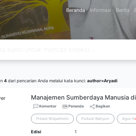
Beranda
Informasi
Berita
an
4
dari pencarian Anda melalui kata kunci:
author=Aryadi
Manajemen Sumberdaya Manusia di
Komentar
Penanda
Bagikan
Pribadi Widyatmoto
Purbudi Wahyuni
Agus H
a
Edisi
1