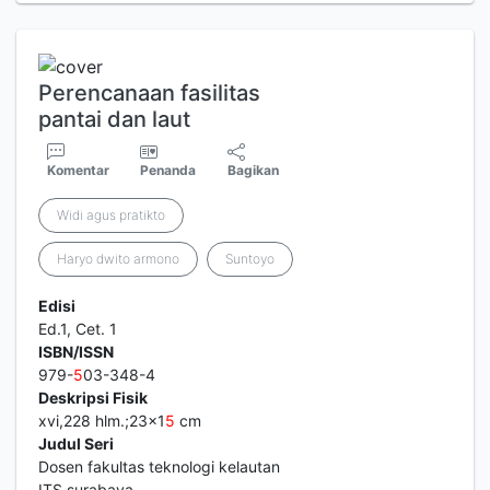
Perencanaan fasilitas
pantai dan laut
Komentar
Penanda
Bagikan
Widi agus pratikto
Haryo dwito armono
Suntoyo
Edisi
Ed.1, Cet. 1
ISBN/ISSN
979-
5
03-348-4
Deskripsi Fisik
xvi,228 hlm.;23x1
5
cm
Judul Seri
Dosen fakultas teknologi kelautan
ITS surabaya