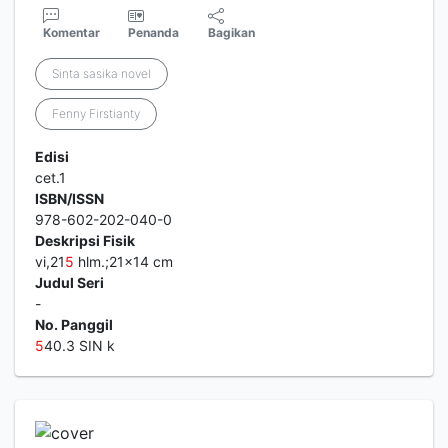
Komentar
Penanda
Bagikan
Sinta sasika novel
Fenny Firstianty
Edisi
cet.1
ISBN/ISSN
978-602-202-040-0
Deskripsi Fisik
vi,21
5
hlm.;21x14 cm
Judul Seri
-
No. Panggil
5
40.3 SIN k