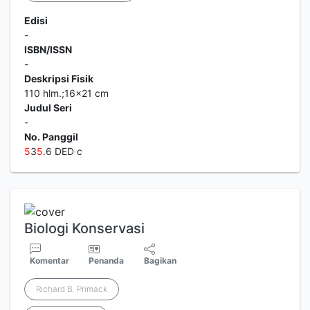
Edisi
-
ISBN/ISSN
-
Deskripsi Fisik
110 hlm.;16x21 cm
Judul Seri
-
No. Panggil
5
3
5
.6 DED c
Biologi Konservasi
Komentar
Penanda
Bagikan
Richard B. Primack