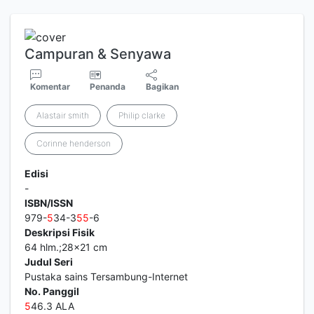
Campuran & Senyawa
Komentar
Penanda
Bagikan
Alastair smith
Philip clarke
Corinne henderson
Edisi
-
ISBN/ISSN
979-
5
34-3
5
5
-6
Deskripsi Fisik
64 hlm.;28x21 cm
Judul Seri
Pustaka sains Tersambung-Internet
No. Panggil
5
46.3 ALA