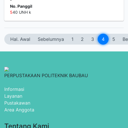
-
No. Panggil
5
40 UNH k
Hal. Awal
Sebelumnya
1
2
3
4
5
Be
PERPUSTAKAAN POLITEKNIK BAUBAU
Informasi
Layanan
Pustakawan
Area Anggota
Tentang Kami