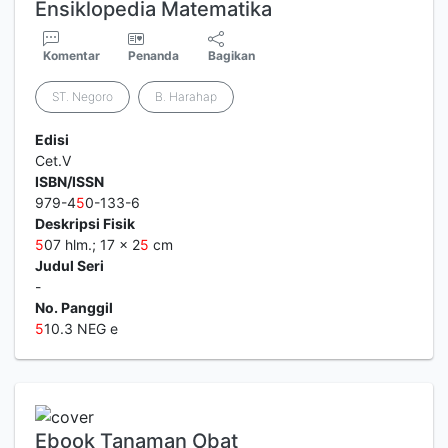
Ensiklopedia Matematika
Komentar
Penanda
Bagikan
ST. Negoro
B. Harahap
Edisi
Cet.V
ISBN/ISSN
979-4
5
0-133-6
Deskripsi Fisik
5
07 hlm.; 17 x 2
5
cm
Judul Seri
-
No. Panggil
5
10.3 NEG e
Ebook Tanaman Obat