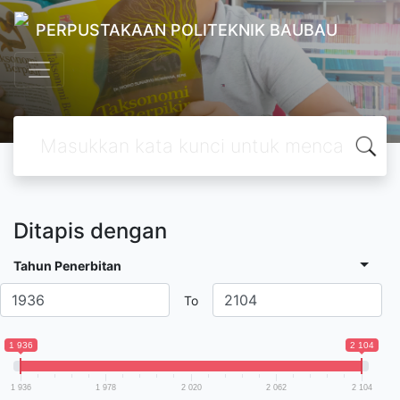
PERPUSTAKAAN POLITEKNIK BAUBAU
Ditapis dengan
Tahun Penerbitan
To
1 936
2 104
1 936
1 978
2 020
2 062
2 104