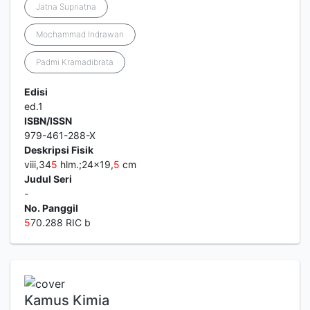
Jatna Supriatna
Mochammad Indrawan
Padmi Kramadibrata
Edisi
ed.1
ISBN/ISSN
979-461-288-X
Deskripsi Fisik
viii,34
5
hlm.;24x19,
5
cm
Judul Seri
-
No. Panggil
5
70.288 RIC b
Kamus Kimia